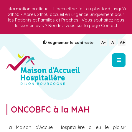
Information pratique – L'accueil se fait au plus tard jusqu'à
21h30 - Après 21h30 accueil en urgence uniquement pour
les Patients et Familles et Proches . Vous souhaitez nous
laisser un avis ? Rendez-vous sur la page Contact
A-
A
A+
Augmenter
le contraste
ONCOBFC à la MAH
La Maison d’Accueil Hospitalière a eu le plaisir