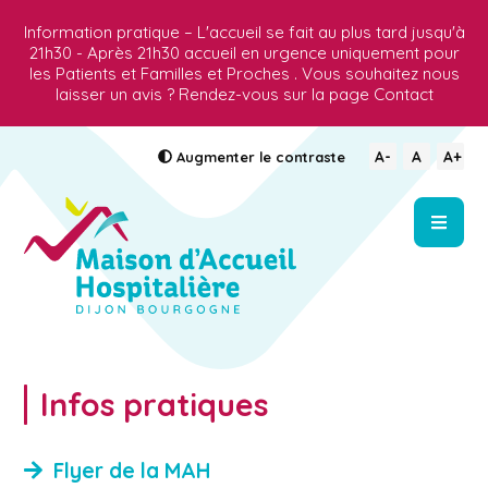
Information pratique – L'accueil se fait au plus tard jusqu'à
21h30 - Après 21h30 accueil en urgence uniquement pour
les Patients et Familles et Proches . Vous souhaitez nous
laisser un avis ? Rendez-vous sur la page Contact
A-
A
A+
Augmenter
le contraste
Infos pratiques
Flyer de la MAH