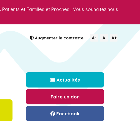
s Patients et Familles et Proches . Vous souhaitez nous
A-
A
A+
Augmenter
le contraste
Actualités
Faire un don
Facebook