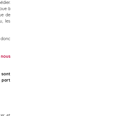
édier.
ibue à
ue de
, les
 donc
 nous
 sont
 part
ter et