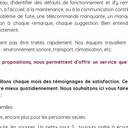
u, d’identifier des défauts de fonctionnement et d’y rem
en, à l’accueil, à la maintenance, ou à la communication contr
problème de fuite, une télécommande manquante, un manq
ntion à chaque remarque, chaque suggestion. Bien entendu
ectement.
nt pas être traités rapidement. Nos équipes travaillent
: environnement sonore, transport, climatisation, etc.
 propositions, nous permettent d’offrir un service que
illons chaque mois des témoignages de satisfaction. Ce
 mieux quotidiennement. Nous souhaitons ici vous faire
:
amilles
us, encore plus pour les personnes seules.
coute, les sourires. Un petit+ pour S… toujours prête à écou