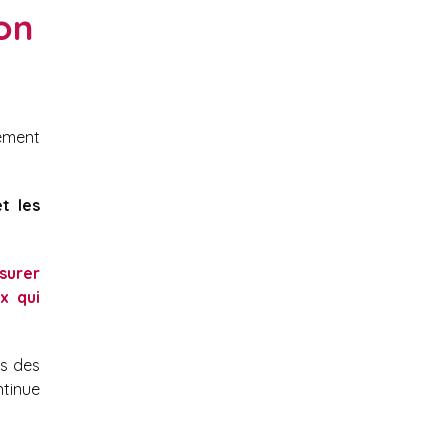
ion
ement
t les
surer
x qui
ns des
ntinue