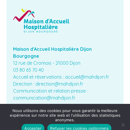
Maison d'Accueil Hospitalière Dijon
Bourgogne
12 rue de Cromois - 21000 Dijon
03 80 65 70 40
Accueil et réservations : accueil@mahdijon.fr
Direction : direction@mahdijon.fr
Communication et relation presse :
communication@mahdijon.fr
Nous utilisons des cookies pour vous garantir la meilleure
expérience sur notre site web et l'utilisation des statistiques
Plan du site
anonymes.
Mentions légales
Accepter
Refuser les cookies optionnels
Création site internet