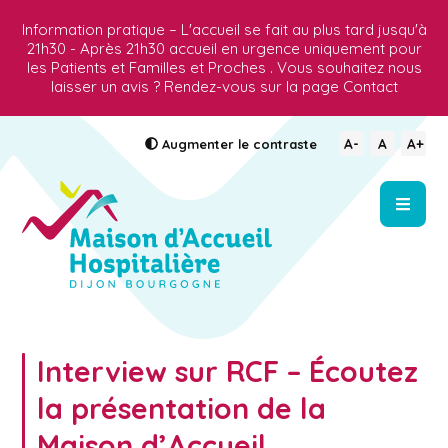
Information pratique – L'accueil se fait au plus tard jusqu'à
21h30 - Après 21h30 accueil en urgence uniquement pour
les Patients et Familles et Proches . Vous souhaitez nous
laisser un avis ? Rendez-vous sur la page Contact
A-
A
A+
Augmenter
le contraste
Interview sur RCF – Écoutez
la présentation de la
Maison d’Accueil