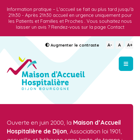
Information pratique – L'accueil se fait au plus tard jusqu'à
21h30 - Après 21h30 accueil en urgence uniquement pour
les Patients et Familles et Proches . Vous souhaitez nous
laisser un avis ? Rendez-vous sur la page Contact
A-
A
A+
Augmenter
le contraste
Ouverte en juin 2000, la
Maison d’Accueil
Hospitalière de Dijon
, Association loi 1901,